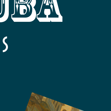
UBA
as