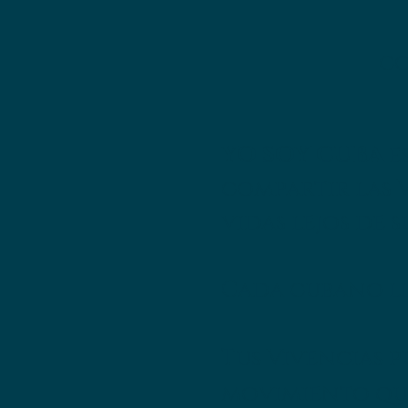
co
YO SOY CUBA
e
compartir las 
vidas lejos de s
Cada cubano ll
Tus Vivencias 
movimiento que 