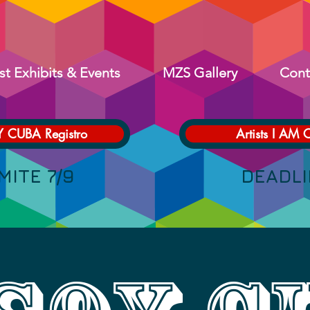
st Exhibits & Events
MZS Gallery
Cont
Y CUBA Registro
Artists I AM 
 LÍMITE 7/9 DEADLINE