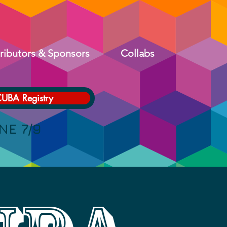
ributors & Sponsors
Collabs
CUBA Registry
 7/9