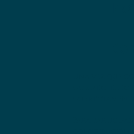
Pr
Co
Una vez que co
correo elec
correctamente 
Para participa
contribución si