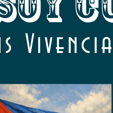
 SOY C
is Vivenci