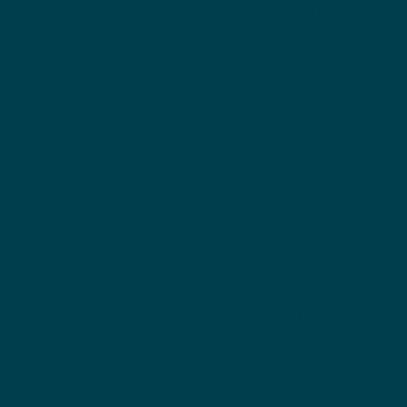
s deben reflejar sus experiencias, 
ntribución ayuda a 
 del proyecto
n y recopilación de historias
 promoción de YO SOY CUBA