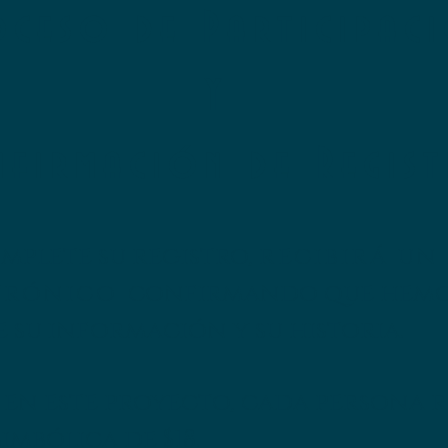
oceso de Participac
Y
nfirmación de Regis
mplete su registro,
recibirá un
trónico
confirmando que hemo
su información y su historia.
r en este proyecto, cada persona 
mbólica de $18.