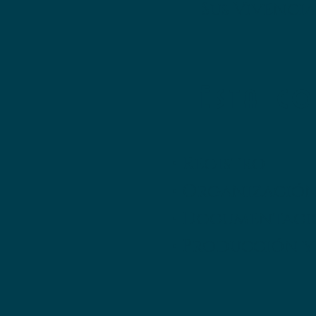
Sus Vivencia
Esta co
•
Registro
• Organización
• Documentació
• Producción y