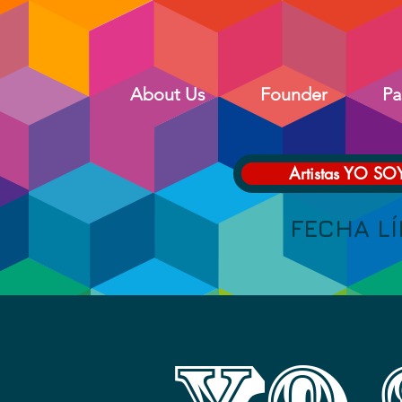
About Us
Founder
Pa
Artistas YO SO
FECHA