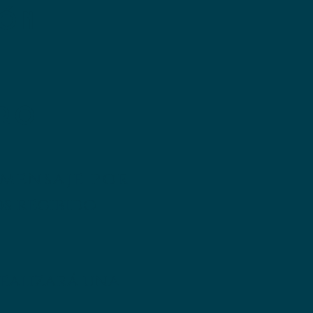
ión
tro
 mensaje por
s recibido
realizará una