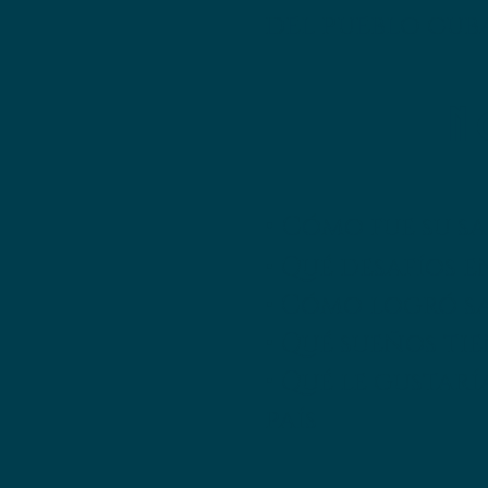
del pueblo cub
N
•
Cómo fue su sa
• Qué desafíos
• Cómo logró sa
• Qué sueños ti
• Qué le gustar
país