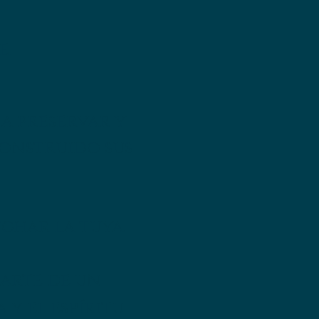
e.
a preservar y
construido sus
char la tuya.
parte de un
y el espíritu