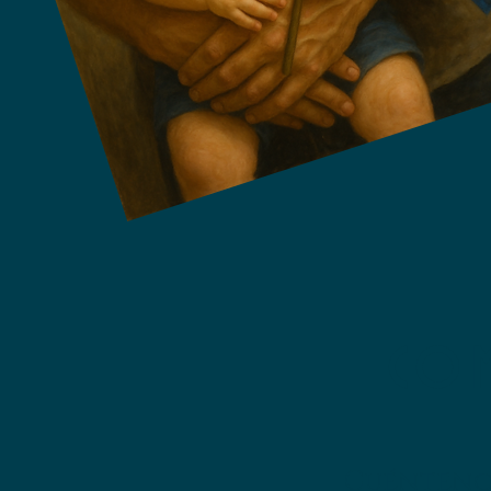
COM
Cuéntenos