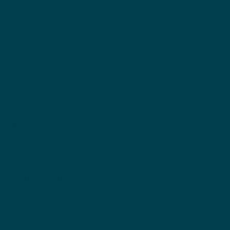
:
tados Unidos
ida
e
imiento del