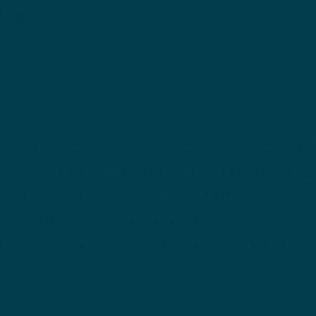
ano.
os gustaría conocer
lida de Cuba o su llegada a los Es
 enfrentó al comenzar una nueva v
lir adelante y prosperar
ene para el futuro de una Cuba libr
ía aportar para el bienestar y crec